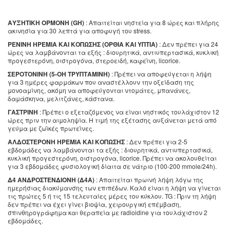
ΑΥΞΗΤΙΚΗ ΟΡΜΟΝΗ (GH)
: Απαιτείται νηστεία για 8 ώρες και πλήρης
ακινησία για 30 λεπτά για αποφυγή του stress.
ΡΕΝΙΝΗ ΗΡΕΜΙΑ ΚΑΙ ΚΟΠΩΣΗΣ (ΟΡΘΙΑ ΚΑΙ ΥΠΤΙΑ)
: Δεν πρέπει για 24
ώρες να λαμβάνονται τα εξής : διουρητικά, αντιυπερτασικά, κυκλική
προγεστερόνη, οιστρογόνα, στεροειδή, καφεϊνη, licorice.
ΣΕΡΟΤΟΝΙΝΗ (5-ΟΗ ΤΡΥΠΤΑΜΙΝΗ)
: Πρέπει να αποφεύγεται η λήψη
για 3 ημέρες φαρμάκων που αναστέλλουν την οξείδαση της
μονοαμίνης, ακόμη να αποφεύγονται ντομάτες, μπανάνες,
δαμάσκηνα, μελιτζάνες, κάστανα.
ΓΑΣΤΡΙΝΗ
: Πρέπει ο εξεταζόμενος να είναι νηστικός τουλάχιστον 12
ώρες πριν την αιμοληψία. Η τιμή της εξέτασης αυξάνεται μετά από
γεύμα με ζωϊκές πρωτεϊνες.
ΑΛΔΟΣΤΕΡΟΝΗ ΗΡΕΜΙΑ ΚΑΙ ΚΟΠΩΣΗΣ
: Δεν πρέπει για 2-5
εβδομάδες να λαμβάνονται τα εξής : διουρητικά, αντιυπερτασικά,
κυκλική προγεστερόνη, οιστρογόνα, licorice. Πρέπει να ακολουθείται
για 3 εβδομάδες φυσιολογική δίαιτα σε νάτριο (100-200 mmole/24h).
Δ4 ΑΝΔΡΟΣΤΕΝΔΙΟΝΗ (Δ4Α)
: Απαιτείται πρωινή λήψη λόγω της
ημερήσιας διακύμανσης των επιπέδων. Καλό είναι η λήψη να γίνεται
τις πρώτες 5 ή τις 15 τελευταίες μέρες του κύκλου. TG : Πριν τη λήψη
δεν πρέπει να έχει γίνει βιοψία, χειρουργική επέμβαση,
σπινθηρογράφημα και θεραπεία με radioidine για τουλάχιστον 2
εβδομάδες.