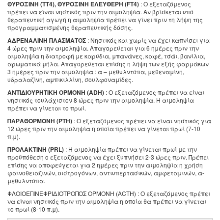
ΘΥΡΟΞΙΝΗ (ΤΤ4), ΘΥΡΟΞΙΝΗ ΕΛΕΥΘΕΡΗ (FT4)
: Ο εξεταζόμενος
πρέπει να είναι νηστικός πριν την αιμοληψία. Αν βρίσκεται υπό
θεραπευτική αγωγή η αιμοληψία πρέπει να γίνει πριν τη λήψη της
προγραμματισμένης θεραπευτικής δόσης.
ΑΔΡΕΝΑΛΙΝΗ ΠΛΑΣΜΑΤΟΣ
: Νηστικός και χωρίς να έχει καπνίσει για
4 ώρες πριν την αιμοληψία. Απαγορεύεται για 6 ημέρες πριν την
αιμοληψία η διατροφή με καρύδια, μπανάνες, καφέ, τσάι, βανίλια,
αρωματικά μήλα. Απαγορεύεται επίσης η λήψη των εξής φαρμάκων
3 ημέρες πριν την αιμοληψία : α – μεθυλντόπα, μεθεναμίνη,
υδραλαζίνη, αμπικιλλίνη, σουλφοναμίδες.
ΑΝΤΙΔΙΟΥΡΗΤΙΚΗ ΟΡΜΟΝΗ (ADH)
: Ο εξεταζόμενος πρέπει να είναι
νηστικός τουλάχιστον 8 ώρες πριν την αιμοληψία. Η αιμοληψία
πρέπει να γίνεται το πρωί.
ΠΑΡΑΘΟΡΜΟΝΗ (ΡΤΗ)
: Ο εξεταζόμενος πρέπει να είναι νηστικός για
12 ώρες πριν την αιμοληψία η οποία πρέπει να γίνεται πρωί (7-10
π.μ).
ΠΡΟΛΑΚΤΙΝΗ (PRL)
: Η αιμοληψία πρέπει να γίνεται πρωί με την
προϋπόθεση ο εξεταζόμενος να έχει ξυπνήσει 2-3 ώρες πριν. Πρέπει
επίσης να αποφεύγεται για 2 ημέρες πριν την αιμοληψία η χρήση
φαινοθειαζινών, οιστρογόνων, αντιυπερτασικών, αμφεταμινών, α-
μεθυλντόπα.
ΦΛΟΙΟΕΠΙΝΕΦΡΙΔΙΟΤΡΟΠΟΣ ΟΡΜΟΝΗ (ACTH) : Ο εξεταζόμενος πρέπει
να είναι νηστικός πριν την αιμοληψία η οποία θα πρέπει να γίνεται
το πρωί (8-10 π.μ).