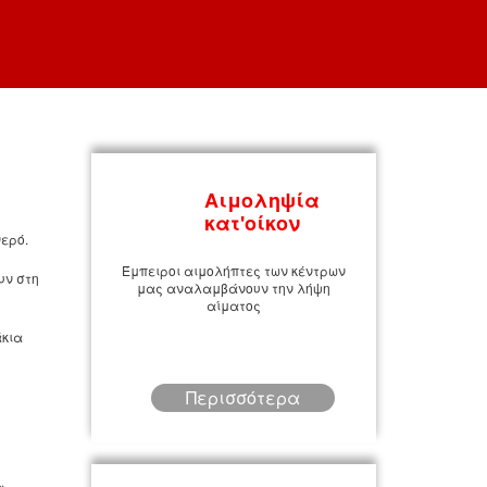
Αιμοληψία
κατ'οίκον
νερό.
Έμπειροι αιμολήπτες των κέντρων
υν στη
μας αναλαμβάνουν την λήψη
αίματος
άκια
υ
Περισσότερα
α