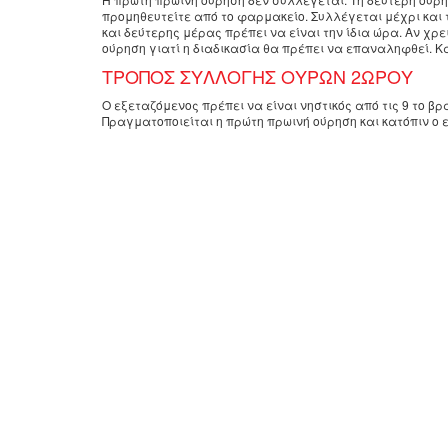
προμηθευτείτε από το φαρμακείο. Συλλέγεται μέχρι και
και δεύτερης μέρας πρέπει να είναι την ίδια ώρα. Αν χρ
ούρηση γιατί η διαδικασία θα πρέπει να επαναληφθεί. Κ
ΤΡΟΠΟΣ ΣΥΛΛΟΓΗΣ ΟΥΡΩΝ 2ΩΡΟΥ
Ο εξεταζόμενος πρέπει να είναι νηστικός από τις 9 το β
Πραγματοποιείται η πρώτη πρωινή ούρηση και κατόπιν ο ε
την πρώτη πρωινή ούρηση συλλέγονται όλα τα ούρα σε ει
17 OHCS :
Για δυο ημέρες πριν τη συλλογή και κατά την 
κορτικοστεροειδών. Η αποφυγή stress είναι απαραίτητη κ
ΚΑΤΕΧΟΛΑΜΙΝΕΣ ΟΥΡΩΝ 24ΩΡΟΥ :
Επί 3 ημέρες προ της 
Σοκολάτα – Κακάο
Καφές – Τσάι
Coca Cola – Βανίλια
Γλυκά – Κρέμες καραμελέ – Παγωτά
Πορτοκάλια – Μανταρίνια – Λεμόνια – Κίτρα
Μπανάνες – Ανανάς
Χυμοί και αναψυκτικά εμφιαλωμένα ή κονσέρβα
Ξηροί καρποί
Τυριά
Σάλτσες – Μπαχαρικά – Πηχτή – Ζελέ
Οινόπνευμα
Ασπιρίνη και αντιυπερτασικά φάρμακα
Κάπνισμα