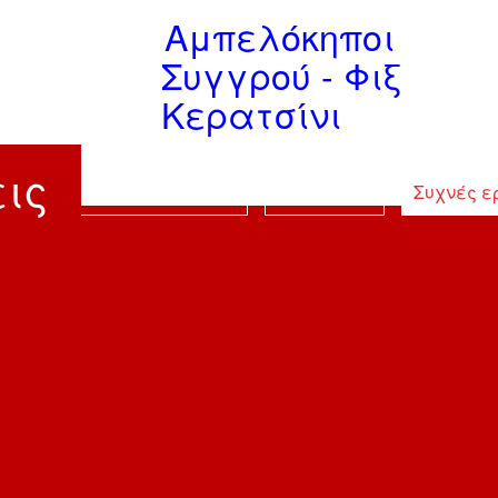
Αμπελόκηποι
Συγγρού - Φι
ξ
Κερατσίνι
ις
Εξοπλισμός - Υποδομές
Υπηρεσίες
Συχνές ε