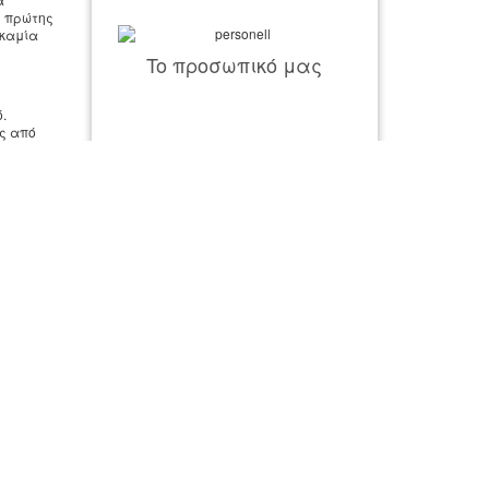
ς πρώτης
 καμία
To προσωπικό μας
.
ες από
ροφές :
Περισσότερα