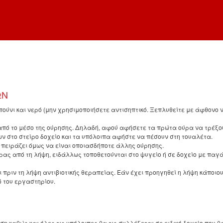
ΩΝ
ούνι και νερό (μην χρησιμοποιήσετε αντισηπτικό. Ξεπλυθείτε με άφθονο 
πό το μέσο της ούρησης. Δηλαδή, αφού αφήσετε τα πρώτα ούρα να τρέξο
ν στο στείρο δοχείο και τα υπόλοιπα αφήστε να πέσουν στη τουαλέτα.
πειράζει όμως να είναι οποιασδήποτε άλλης ούρησης.
ας από τη λήψη, ειδάλλως τοποθετούνται στο ψυγείο ή σε δοχείο με παγ
πριν τη λήψη αντιβιοτικής θεραπείας. Εάν έχει προηγηθεί η λήψη κάποιο
 του εργαστηρίου.
η καθώς και όλες τις υπόλοιπες θα τις συλλέξεται σε ειδικό δοχείο που θ