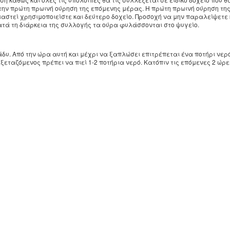
 την πρώτη πρωινή ούρηση της επόμενης μέρας. Η πρώτη πρωινή ούρηση τη
ειαστεί χρησιμοποιείστε και δεύτερο δοχείο. Προσοχή να μην παραλείψετε
ατά τη διάρκεια της συλλογής τα ούρα φυλάσσονται στο ψυγείο.
ράδυ. Από την ώρα αυτή και μέχρι να ξαπλώσει επιτρέπεται ένα ποτήρι νερό
ξεταζόμενος πρέπει να πιεί 1-2 ποτήρια νερό. Κατόπιν τις επόμενες 2 ώρ
δικό δοχείο και προσκομίζονται στο εργαστήριο.
συλλογή πρέπει να αποφεύγεται η λήψη αντιβιοτικών, η λήψη ACTH και
ατά την διάρκεια της συλλογής.
συλλογής και κατά τη διάρκεια θα πρέπει να αποφεύγονται οι παρακάτω τ