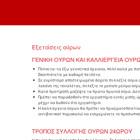
Εξετάσεις ούρων
ΓΕΝΙΚΗ ΟΥΡΩΝ ΚΑΙ ΚΑΛΛΙΕΡΓΕΙΑ ΟΥΡ
Πλύνεται τα έξω γεννητικά όργανα, πολύ καλά με σαπ
Σκουπιστείτε με καθαρή πετσέτα.
Σε ευρύστομο αποστειρωμένο δοχείο συλλέξτε ούρα α
λεκάνη της τουαλέτας, συλέξτε το μεσαίο ρεύμα ούρω
Κατά προτίμηση μαζέψτε τα πρώτα πρωινά ούρα. Δεν 
Πρέπει να παραδοθούν στο εργαστήριο εντός μισής ώρ
μέχρι να δωθούν στο εργαστήριο.
Η καλλιέργεια ούρων θα πρέπει να πραγματοποιείται 
αντιβιοτικού παρακαλώ να ενημερώνετε το προσωπικό
ΤΡΟΠΟΣ ΣΥΛΛΟΓΗΣ ΟΥΡΩΝ 24ΩΡΟΥ
Η πρώτη πρωινή ούρηση δεν συλλέγεται. Τη δεύτερη ούρησ